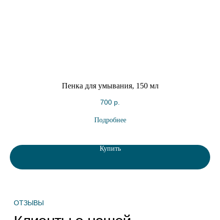
Крем для век
Крем для лица и декольт
ОГРОМНОЕ спасибо за заботу, по
Очень зацепила минеральная вода
другому такую бережную упаковку
составе, раньше не встречала тако
назвать трудно. Очень удивилась
очень шелковистый, отлично впиты
когда получила коробку гораздо
на утро кожа гладкая, напитанная, 
больше по габаритам чем крем. С
выравнивается. Бренд советует на
вашей продукцией познакомилась в
его утром и вечером, но так как мн
Горячем ключе,когда зашла в
рано применять анти-эйдж уход, я
пьтьевую галерею, там приобрела
его только вечером, но думаю дев
себе пару кремов, от которых
старше 35 он подойдет и на утро..
былаъ..
Посмотреть весь отзыв
Посмотреть весь отзыв
Пенка для умывания, 150 мл
700
р.
Евгения Ш.
Владислава
OZON
WILDBERRIES
Подробнее
Оставить отзыв
Купить