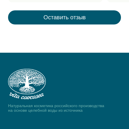
Будьте в курсе, подпишитесь
на рассылку новостей
ООО «ДАКО»
ИНН 2305030532
ОГРН 1172375005120
353290, Российская Федерация, Краснодарский край,
г. Горячий Ключ,ул. Тараника 12 «А», офис 2
© 2024 Vita Cavcasea. All
Разработка сайта
Rights Reserved