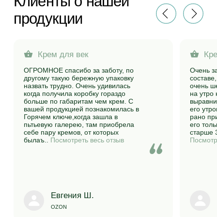
Натуральная косметика российского производства
на основе целебной воды из источника
Для клиента
Информация
Каталог
Сертификаты качества
О бренде
Способы оплаты
Где купить?
Варианты доставки
Отзывы
Политика конфиденциальности
Блог
Публичная оферта
Контакты
+7 918 317-77-97
info@gkcosmetic.ru
Вопросы и предложения