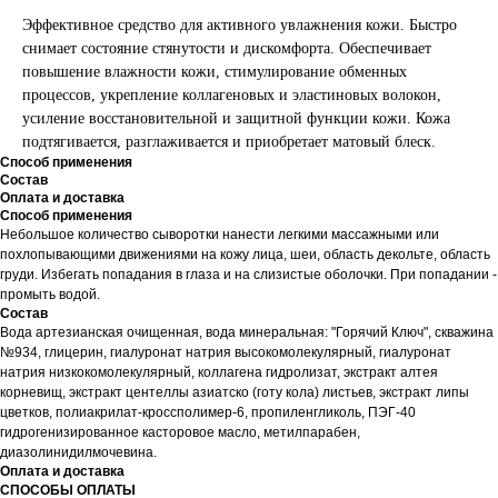
Эффективное средство для активного увлажнения кожи. Быстро
снимает состояние стянутости и дискомфорта. Обеспечивает
повышение влажности кожи, стимулирование обменных
процессов, укрепление коллагеновых и эластиновых волокон,
усиление восстановительной и защитной функции кожи. Кожа
подтягивается, разглаживается и приобретает матовый блеск.
Способ применения
Состав
Оплата и доставка
Способ применения
Небольшое количество сыворотки нанести легкими массажными или
похлопывающими движениями на кожу лица, шеи, область декольте, область
груди. Избегать попадания в глаза и на слизистые оболочки. При попадании -
промыть водой.
Состав
Вода артезианская очищенная, вода минеральная: "Горячий Ключ", скважина
№934, глицерин, гиалуронат натрия высокомолекулярный, гиалуронат
натрия низкокомолекулярный, коллагена гидролизат, экстракт алтея
корневищ, экстракт центеллы азиатско (готу кола) листьев, экстракт липы
цветков, полиакрилат-кроссполимер-6, пропиленгликоль, ПЭГ-40
гидрогенизированное касторовое масло, метилпарабен,
диазолинидилмочевина.
Оплата и доставка
СПОСОБЫ ОПЛАТЫ