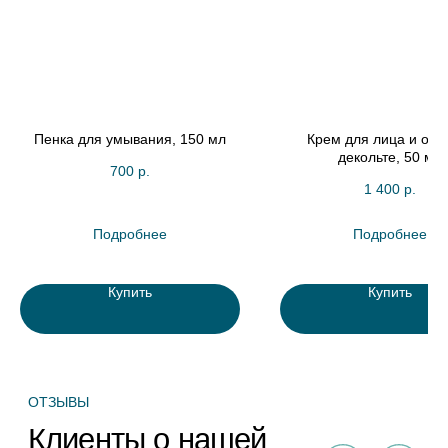
былаъ..
Посмотреть весь отзыв
Посмотреть весь отзыв
Евгения Ш.
Владислава
OZON
WILDBERRIES
Пенка для умывания, 150 мл
Крем для лица и обл
декольте, 50 мл
Оставить отзыв
700
р.
1 400
р.
Подробнее
Подробнее
Купить
Купить
Натуральная косметика российского производства
на основе целебной воды из источника
Для клиента
Информация