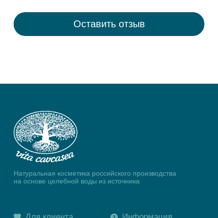
ООО «ДАКО»
ИНН 2305030532
ОГРН 1172375005120
353290, Российская Федерация, Краснодарский край,
г. Горячий Ключ,ул. Тараника 12 «А», офис 2
© 2024 Vita Cavcasea. All
Разработка сайта
Rights Reserved