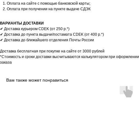
Оплата на сайте с помощью банковской карты;
Оплата при получении на пункте выдаче СДЭК
ВАРИАНТЫ ДОСТАВКИ
✔ Доставка курьером CDEK (от 250 р.*)
✔ Доставка до пункта выдачи/постамата CDEK (от 400 р.*)
✔ Доставка до ближайшего отделения Почты России
Доставка бесплатная при покупке на сайте от 3000 рублей
*Стоимость и сроки доставки высчитываются калькулятором при оформлении
заказа
ОТЗЫВЫ
Клиенты о нашей
Вам также может понравиться
продукции
Крем для век
Крем для лица и декольт
ОГРОМНОЕ спасибо за заботу, по
Очень зацепила минеральная вода
другому такую бережную упаковку
составе, раньше не встречала тако
назвать трудно. Очень удивилась
очень шелковистый, отлично впиты
когда получила коробку гораздо
на утро кожа гладкая, напитанная, 
больше по габаритам чем крем. С
выравнивается. Бренд советует на
вашей продукцией познакомилась в
его утром и вечером, но так как мн
Горячем ключе,когда зашла в
рано применять анти-эйдж уход, я
пьтьевую галерею, там приобрела
его только вечером, но думаю дев
себе пару кремов, от которых
старше 35 он подойдет и на утро..