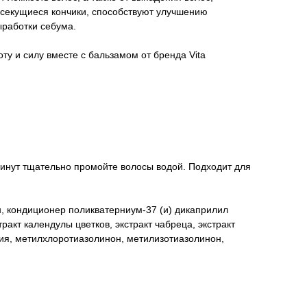
 секущиеся кончики, способствуют улучшению
ыработки себума.
ту и силу вместе с бальзамом от бренда Vita
инут тщательно промойте волосы водой. Подходит для
н, кондиционер поликватерниум-37 (и) дикаприлил
ракт календулы цветков, экстракт чабреца, экстракт
ия, метилхлоротиазолинон, метилизотиазолинон,