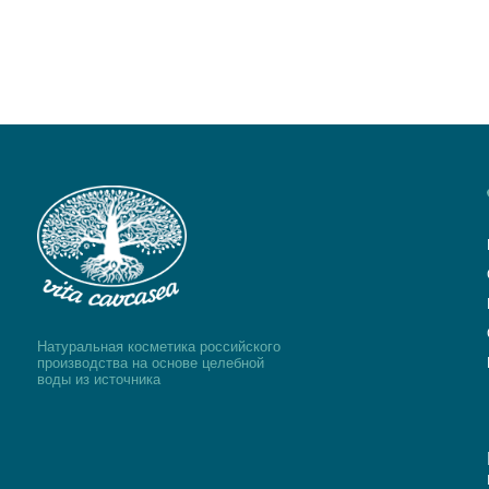
Каталог
О бренд
Где купи
Отзывы
Натуральная косметика российского
Блог
производства на основе целебной
воды из источника
Будьте 
на расс
© 2024 Vita Cavcasea. All Rights Reserved