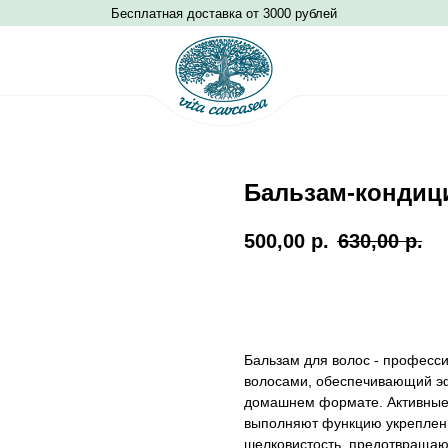
Бесплатная доставка от 3000 рублей
Бальзам-кондици
500,00
р.
630,00
р.
Добавить в корзину
Бальзам для волос - професс
волосами, обеспечивающий э
домашнем формате. Активные 
выполняют функцию укреплени
шелковистость, предотвращают