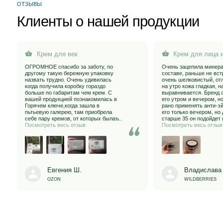
когда получила коробку гораздо
на утро кожа гладкая, напитанная,
больше по габаритам чем крем. С
выравнивается. Бренд советует н
вашей продукцией познакомилась в
его утром и вечером, но так как м
Горячем ключе,когда зашла в
рано применять анти-эйдж уход, 
пьтьевую галерею, там приобрела
его только вечером, но думаю де
себе пару кремов, от которых былаъ..
старше 35 он подойдет и на утро..
Посмотреть весь отзыв
Посмотреть весь отзыв
Евгения Ш.
Владислава
OZON
WILDBERRIES
Для 