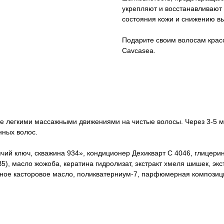
укрепляют и восстанавливают
состояния кожи и снижению в
Подарите своим волосам красо
Cavcasea.
е легкими массажными движениями на чистые волосы. Через 3-5 м
нных волос.
чий ключ, скважина 934», кондиционер Дехикварт C 4046, глицери
), масло жожоба, кератина гидролизат, экстракт хмеля шишек, экст
нное касторовое масло, поликватерниум-7, парфюмерная композиц