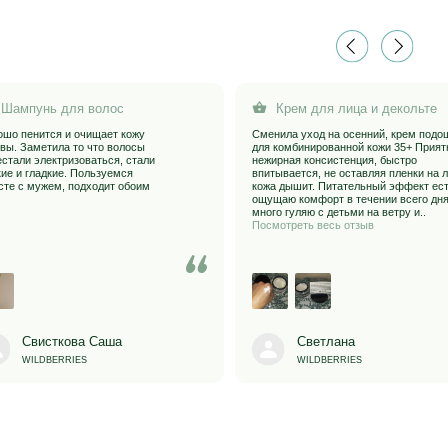
уемся
впитывается, не оставляя пленки на лице,
Расход мирима
ит обоим
кожа дышит. Питательный эффект есть,
приятная и само
ощущаю комфорт в течении всего дня,
остается липкос
много гуляю с детьми на ветру и..
напитанная и п
Посмотреть весь отзыв
Супер ❤
аша
Светлана
Светл
WILDBERRIES
WILDBE
Контакты