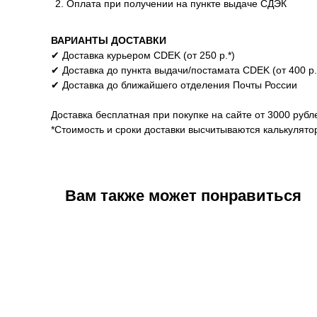
Оплата при получении на пункте выдаче СДЭК
ВАРИАНТЫ ДОСТАВКИ
✔ Доставка курьером CDEK (от 250 р.*)
✔ Доставка до пункта выдачи/постамата CDEK (от 400 р.
✔ Доставка до ближайшего отделения Почты России
Доставка бесплатная при покупке на сайте от 3000 рубл
*Стоимость и сроки доставки высчитываются калькулят
Вам также может понравиться
ОТЗЫВЫ
Клиенты о нашей продукции
Крем для век
Крем для лица и деколь
ОГРОМНОЕ спасибо за заботу, по
Очень зацепила минеральная вод
другому такую бережную упаковку
составе, раньше не встречала так
назвать трудно. Очень удивилась
очень шелковистый, отлично впит