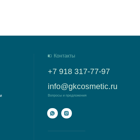
+7 918 317-77-97
info@gkcosmetic.ru
Вопросы и предложения
ООО «ДАКО»
ИНН 2305030532
ОГРН 1172375005120
353290, Российская Федерация, Краснодарский
край,
г. Горячий Ключ,ул. Тараника 12 «А», офис 2
Разработка сайта