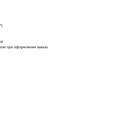
*)
ей
ором при оформлении заказа
те
Сыворотка для лица
Шампунь для во
а в
Лёгкая шелковистая текстура,
Хорошо пенится и очища
ого. Крем
быстро впитывается и не
головы. Заметила то что
ывается,
скатывается. Мне понравилась,
перестали электризовать