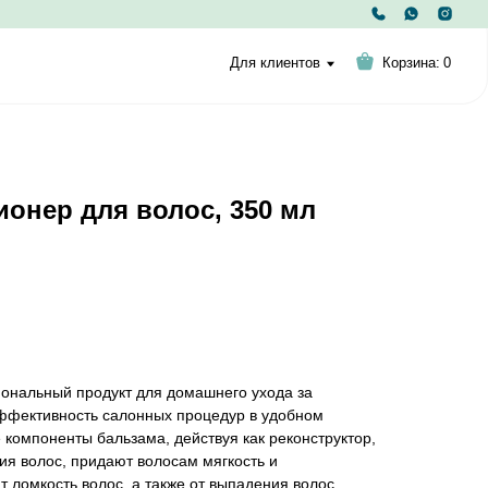
Для клиентов
Корзина:
0
онер для волос, 350 мл
иональный продукт для домашнего ухода за
ффективность салонных процедур в удобном
компоненты бальзама, действуя как реконструктор,
я волос, придают волосам мягкость и
 ломкость волос, а также от выпадения волос,