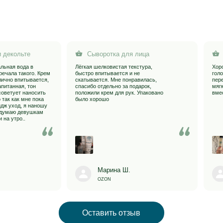
 тон
спасибо отдельно за подарок,
мягкие и гладкие. Польз
аносить
положили крем для рук. Упаковано
вместе с мужем, подход
не пока
было хорошо
я наношу
вушкам
Марина Ш.
Свисткова С
OZON
WILDBERRIES
Оставить отзыв
клиента
Информация